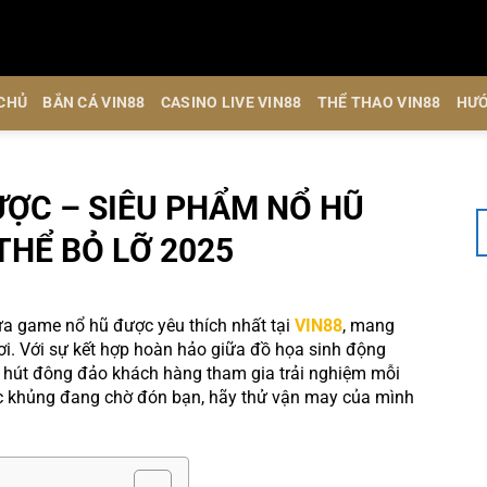
CHỦ
BẮN CÁ VIN88
CASINO LIVE VIN88
THỂ THAO VIN88
HƯỚ
ỢC – SIÊU PHẨM NỔ HŨ
HỂ BỎ LỠ 2025
a game nổ hũ được yêu thích nhất tại
VIN88
, mang
hơi. Với sự kết hợp hoàn hảo giữa đồ họa sinh động
hu hút đông đảo khách hàng tham gia trải nghiệm mỗi
ực khủng đang chờ đón bạn, hãy thử vận may của mình