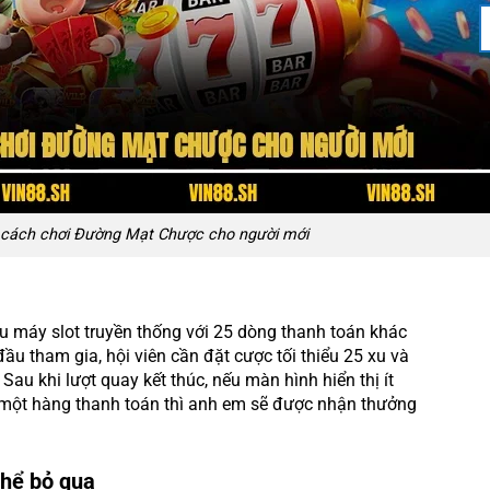
 cách chơi Đường Mạt Chược cho người mới
u máy slot truyền thống với 25 dòng thanh toán khác
ầu tham gia, hội viên cần đặt cược tối thiểu 25 xu và
 Sau khi lượt quay kết thúc, nếu màn hình hiển thị ít
 một hàng thanh toán thì anh em sẽ được nhận thưởng
thể bỏ qua