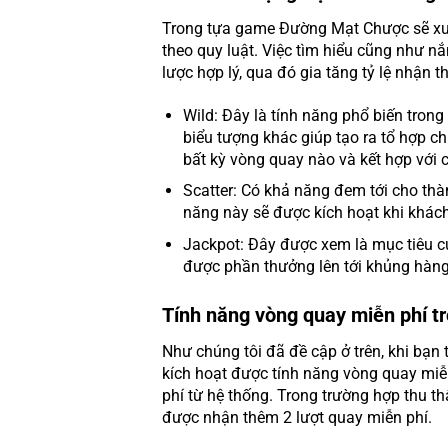
Trong tựa game Đường Mạt Chược sẽ xuấ
theo quy luật. Việc tìm hiểu cũng như n
lược hợp lý, qua đó gia tăng tỷ lệ nhận 
Wild: Đây là tính năng phổ biến tron
biểu tượng khác giúp tạo ra tổ hợp ch
bất kỳ vòng quay nào và kết hợp với c
Scatter: Có khả năng đem tới cho thà
năng này sẽ được kích hoạt khi khách
Jackpot: Đây được xem là mục tiêu củ
được phần thưởng lên tới khủng hàng
Tính năng vòng quay miễn phí 
Như chúng tôi đã đề cập ở trên, khi bạn tí
kích hoạt được tính năng vòng quay miễn
phí từ hệ thống. Trong trường hợp thu th
được nhận thêm 2 lượt quay miễn phí.