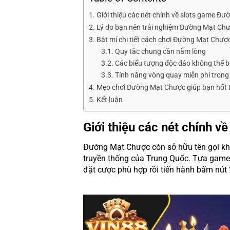
Giới thiệu các nét chính về slots game Đ
Lý do bạn nên trải nghiệm Đường Mạt Chư
Bật mí chi tiết cách chơi Đường Mạt Chượ
Quy tắc chung cần nằm lòng
Các biểu tượng độc đáo không thể 
Tính năng vòng quay miễn phí tro
Mẹo chơi Đường Mạt Chược giúp bạn hốt t
Kết luận
Giới thiệu các nét chính 
Đường Mạt Chược còn sở hữu tên gọi khá
truyền thống của Trung Quốc. Tựa game 
đặt cược phù hợp rồi tiến hành bấm nút “