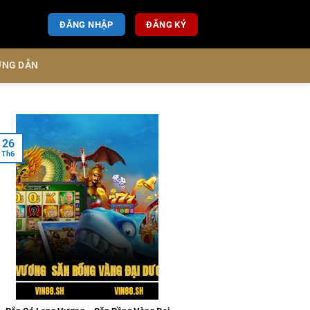
ĐĂNG NHẬP
ĐĂNG KÝ
NG DẪN
26
Th6
Bắn Cá Long Vương - Săn
Rồng Vàng Đại Dương Tại
VIN88