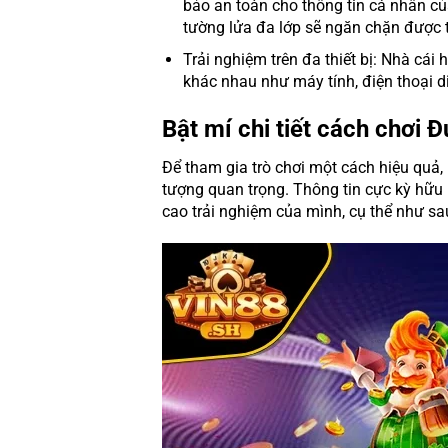
bảo an toàn cho thông tin cá nhân c
tường lửa đa lớp sẽ ngăn chặn được t
Trải nghiệm trên đa thiết bị: Nhà cái 
khác nhau như máy tính, điện thoại d
Bật mí chi tiết cách chơi
Để tham gia trò chơi một cách hiệu quả,
tượng quan trọng. Thông tin cực kỳ hữu í
cao trải nghiệm của mình, cụ thể như sa