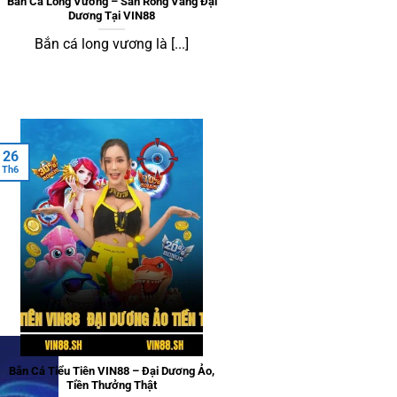
Bắn Cá Long Vương – Săn Rồng Vàng Đại
Dương Tại VIN88
Bắn cá long vương là [...]
26
Th6
Bắn Cá Tiểu Tiên VIN88 - Đại
Dương Ảo, Tiền Thưởng
Thật
Bắn Cá Tiểu Tiên VIN88 – Đại Dương Ảo,
Tiền Thưởng Thật