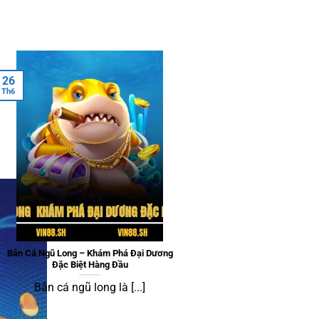
26
Th6
Bắn Cá Ngũ Long - Khám
Phá Đại Dương Đặc Biệt
Hàng Đầu
Bắn Cá Ngũ Long – Khám Phá Đại Dương
Đặc Biệt Hàng Đầu
Bắn cá ngũ long là [...]