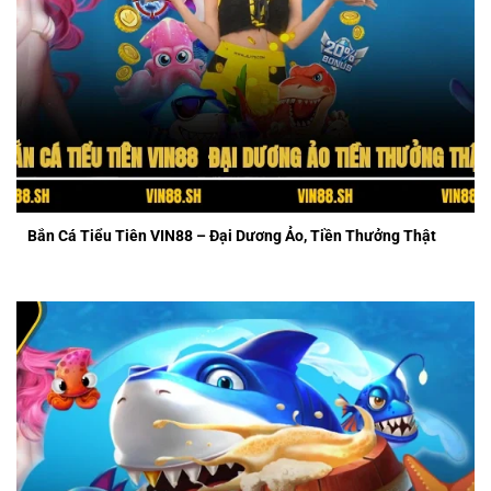
Bắn Cá Tiểu Tiên VIN88 - Đại Dương Ảo, Tiền Thưởng Thật
Bắn Cá Tiểu Tiên VIN88 – Đại Dương Ảo, Tiền Thưởng Thật