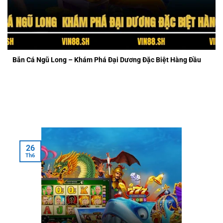
Bắn Cá Ngũ Long - Khám Phá Đại Dương Đặc Biệt Hàng
Đầu
Bắn Cá Ngũ Long – Khám Phá Đại Dương Đặc Biệt Hàng Đầu
26
Th6