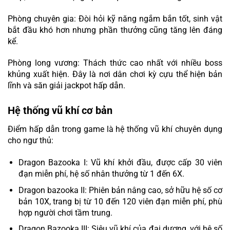
Phòng chuyên gia: Đòi hỏi kỹ năng ngắm bắn tốt, sinh vật
bắt đầu khó hơn nhưng phần thưởng cũng tăng lên đáng
kể.
Phòng long vương: Thách thức cao nhất với nhiều boss
khủng xuất hiện. Đây là nơi dân chơi kỳ cựu thể hiện bản
lĩnh và săn giải jackpot hấp dẫn.
Hệ thống vũ khí cơ bản
Điểm hấp dẫn trong game là hệ thống vũ khí chuyên dụng
cho ngư thủ:
Dragon Bazooka I: Vũ khí khởi đầu, được cấp 30 viên
đạn miễn phí, hệ số nhân thưởng từ 1 đến 6X.
Dragon bazooka II: Phiên bản nâng cao, sở hữu hệ số cơ
bản 10X, trang bị từ 10 đến 120 viên đạn miễn phí, phù
hợp người chơi tầm trung.
Dragon Bazooka III: Siêu vũ khí của đại dương, với hệ số