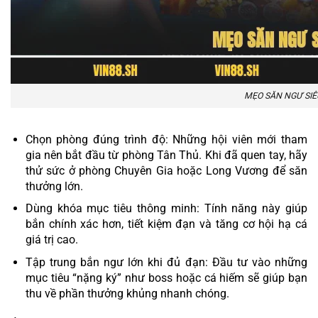
MẸO SĂN NGƯ SIÊ
Chọn phòng đúng trình độ: Những hội viên mới tham
gia nên bắt đầu từ phòng Tân Thủ. Khi đã quen tay, hãy
thử sức ở phòng Chuyên Gia hoặc Long Vương để săn
thưởng lớn.
Dùng khóa mục tiêu thông minh: Tính năng này giúp
bắn chính xác hơn, tiết kiệm đạn và tăng cơ hội hạ cá
giá trị cao.
Tập trung bắn ngư lớn khi đủ đạn: Đầu tư vào những
mục tiêu “nặng ký” như boss hoặc cá hiếm sẽ giúp bạn
thu về phần thưởng khủng nhanh chóng.