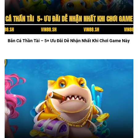
Bắn cá thần tài - 5+ ưu đãi dễ nhận nhất khi chơi game này
Bắn Cá Thần Tài – 5+ Ưu Đãi Dễ Nhận Nhất Khi Chơi Game Này