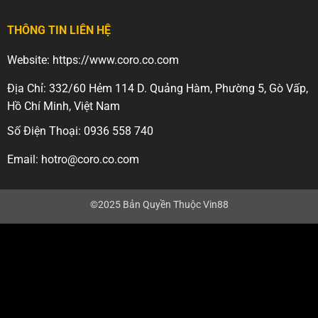
THÔNG TIN LIÊN HỆ
Website: https://www.coro.co.com
Địa Chỉ: 332/60 Hẻm 114 D. Quảng Hàm, Phường 5, Gò Vấp,
Hồ Chí Minh, Việt Nam
Số Điện Thoại: 0936 558 740
Email:
hotro@coro.co.com
©2025 Bản Quyền Thuộc Vin88