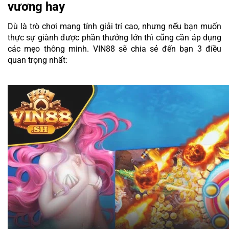
vương hay
Dù là trò chơi mang tính giải trí cao, nhưng nếu bạn muốn
thực sự giành được phần thưởng lớn thì cũng cần áp dụng
các mẹo thông minh. VIN88 sẽ chia sẻ đến bạn 3 điều
quan trọng nhất: