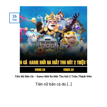
26
Th6
Tiên nữ bắn cá - Game Mới Ra mắt thu
hút 2 triệu thành viên
Tiên Nữ Bắn Cá – Game Mới Ra Mắt Thu Hút 2 Triệu Thành Viên
Tiên nữ bắn cá dù [...]