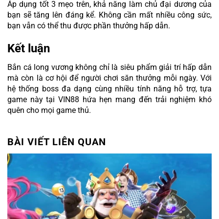
Áp dụng tốt 3 mẹo trên, khả năng làm chủ đại dương của
bạn sẽ tăng lên đáng kể. Không cần mất nhiều công sức,
bạn vẫn có thể thu được phần thưởng hấp dẫn.
Kết luận
Bắn cá long vương không chỉ là siêu phẩm giải trí hấp dẫn
mà còn là cơ hội để người chơi săn thưởng mỗi ngày. Với
hệ thống boss đa dạng cùng nhiều tính năng hỗ trợ, tựa
game này tại VIN88 hứa hẹn mang đến trải nghiệm khó
quên cho mọi game thủ.
BÀI VIẾT LIÊN QUAN