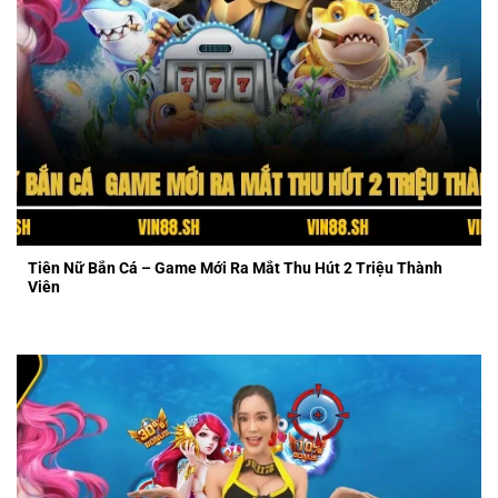
Tiên nữ bắn cá - Game Mới Ra mắt thu hút 2 triệu thành
viên
Tiên Nữ Bắn Cá – Game Mới Ra Mắt Thu Hút 2 Triệu Thành
Viên