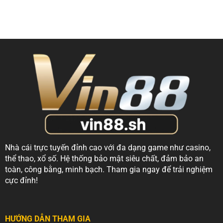
Nhà cái trực tuyến đỉnh cao với đa dạng game như casino,
thể thao, xổ số. Hệ thống bảo mật siêu chất, đảm bảo an
toàn, công bằng, minh bạch. Tham gia ngay để trải nghiệm
cực đỉnh!
HƯỚNG DẪN THAM GIA