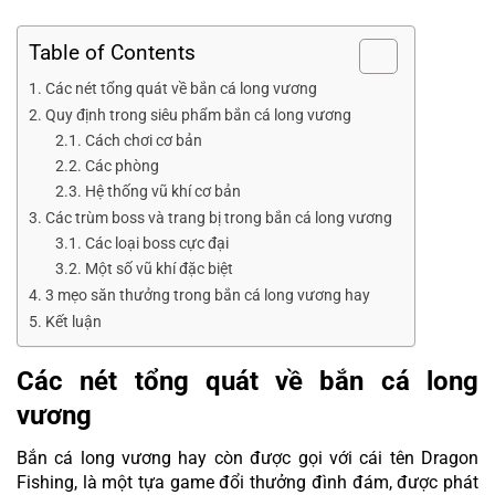
Table of Contents
Các nét tổng quát về bắn cá long vương
Quy định trong siêu phẩm bắn cá long vương
Cách chơi cơ bản
Các phòng
Hệ thống vũ khí cơ bản
Các trùm boss và trang bị trong bắn cá long vương
Các loại boss cực đại
Một số vũ khí đặc biệt
3 mẹo săn thưởng trong bắn cá long vương hay
Kết luận
Các nét tổng quát về bắn cá long
vương
Bắn cá long vương hay còn được gọi với cái tên Dragon
Fishing, là một tựa game đổi thưởng đình đám, được phát