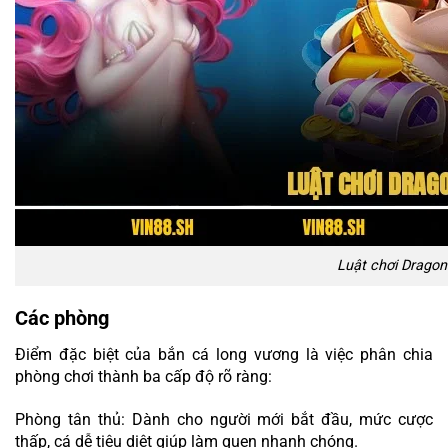
Luật chơi Dragon 
Các phòng
Điểm đặc biệt của bắn cá long vương là việc phân chia
phòng chơi thành ba cấp độ rõ ràng:
Phòng tân thủ: Dành cho người mới bắt đầu, mức cược
thấp, cá dễ tiêu diệt giúp làm quen nhanh chóng.