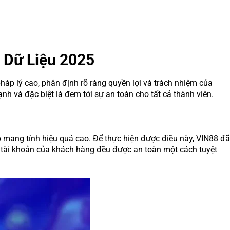
 Dữ Liệu 2025
háp lý cao, phân định rõ ràng quyền lợi và trách nhiệm của
nh và đặc biệt là đem tới sự an toàn cho tất cả thành viên.
 mang tính hiệu quả cao. Để thực hiện được điều này, VIN88 đã
in tài khoản của khách hàng đều được an toàn một cách tuyệt