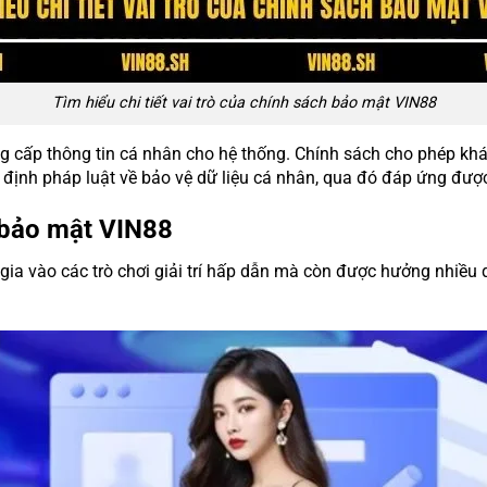
Tìm hiểu chi tiết vai trò của chính sách bảo mật VIN88
 cung cấp thông tin cá nhân cho hệ thống. Chính sách cho phép kh
 định pháp luật về bảo vệ dữ liệu cá nhân, qua đó đáp ứng đượ
 bảo mật VIN88
gia vào các trò chơi giải trí hấp dẫn mà còn được hưởng nhiều q