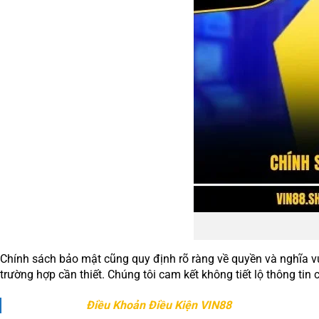
Chính sách bảo mật cũng quy định rõ ràng về quyền và nghĩa vụ
trường hợp cần thiết. Chúng tôi cam kết không tiết lộ thông ti
Xem thêm:
Điều Khoản Điều Kiện VIN88
Cập Nhật Mới N