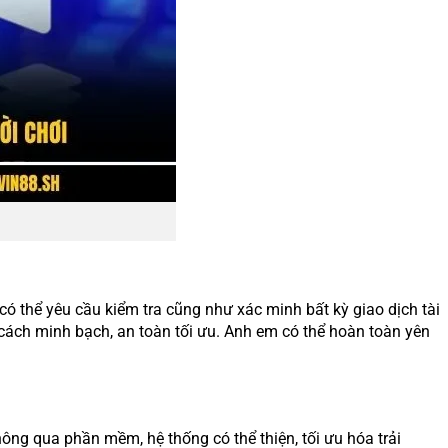
ó thể yêu cầu kiểm tra cũng như xác minh bất kỳ giao dịch tài
cách minh bạch, an toàn tối ưu. Anh em có thể hoàn toàn yên
ông qua phần mềm, hệ thống có thể thiện, tối ưu hóa trải