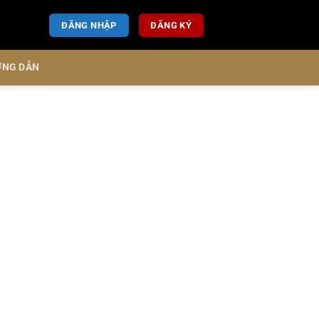
ĐĂNG NHẬP
ĐĂNG KÝ
NG DẪN