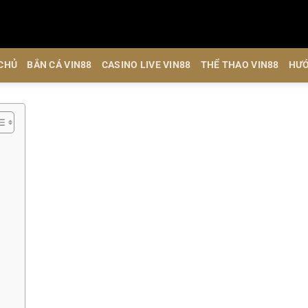
CHỦ
BẮN CÁ VIN88
CASINO LIVE VIN88
THỂ THAO VIN88
HƯỚ