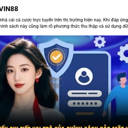
 VIN88
nhà cái cá cược trực tuyến trên thị trường hiện nay. Khi đáp ứ
Chính sách này cũng làm rõ phương thức thu thập và sử dụng dữ