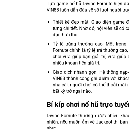
Tựa game nổ hũ Divine Fornute hiện đan
VIN88 luôn dẫn đầu về số lượt người truy
Thiết kế đẹp mắt: Giao diện game đ
từng chi tiết. Nhờ đó, hội viên sẽ có
đại thực thụ.
Tỷ lệ trúng thưởng cao: Một tron
Fornute chính là tỷ lệ trả thưởng cao
chơi vừa giúp bạn giải trí, vừa giú
nhiều khoản tiền giá trị.
Giao dịch nhanh gọn: Hệ thống nạp-r
VIN88 thành công ghi điểm với khách
nhà cái, người chơi có thể thoải mái
bất kỳ trở ngại nào.
Bí kíp chơi nổ hũ trực tuy
Divine Fornute thường được nhiều khá
nhiên, nếu muốn ẵm về Jackpot thì bạn 
như: