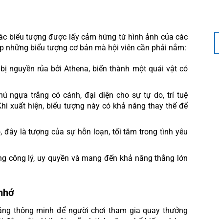
các biểu tượng được lấy cảm hứng từ hình ảnh của các
ợp những biểu tượng cơ bản mà hội viên cần phải nắm:
ị nguyền rủa bởi Athena, biến thành một quái vật có
 ngựa trắng có cánh, đại diện cho sự tự do, trí tuệ
Khi xuất hiện, biểu tượng này có khả năng thay thế để
 đây là tượng của sự hỗn loạn, tối tăm trong tình yêu
ng công lý, uy quyền và mang đến khả năng thắng lớn
 nhớ
 năng thông minh để người chơi tham gia quay thưởng