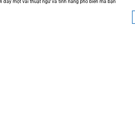
i đây một vài thuật ngữ và tính năng phổ biến mà bạn