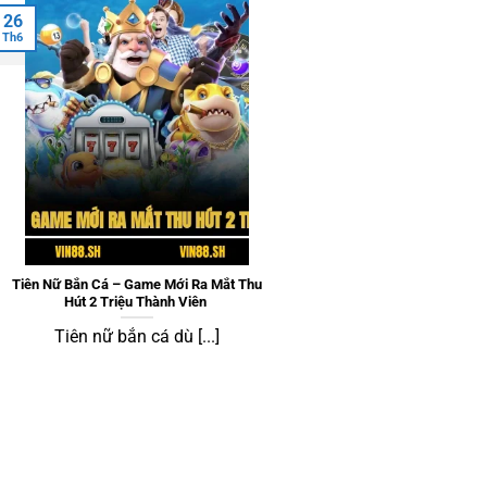
26
Th6
Tiên nữ bắn cá - Game Mới
Ra mắt thu hút 2 triệu thành
viên
Tiên Nữ Bắn Cá – Game Mới Ra Mắt Thu
Hút 2 Triệu Thành Viên
Tiên nữ bắn cá dù [...]