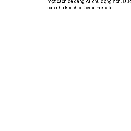
một cách dễ dàng và chủ động hơn. Dướ
cần nhớ khi chơi Divine Fornute: