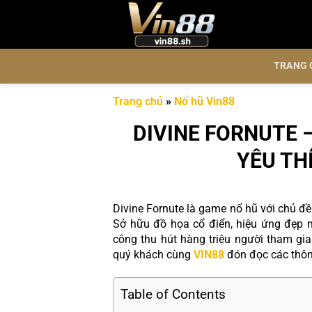
Bỏ
qua
nội
dung
TRANG 
Trang chủ
»
Nổ hũ Vin88
DIVINE FORNUTE 
YÊU TH
Divine Fornute là game nổ hũ với chủ đề
Sở hữu đồ họa cổ điển, hiệu ứng đẹp m
công thu hút hàng triệu người tham gi
quý khách cùng
VIN88
đón đọc các thông
Table of Contents