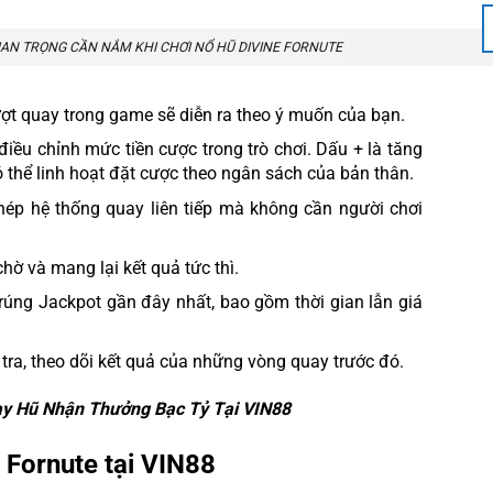
AN TRỌNG CẦN NẮM KHI CHƠI NỔ HŨ DIVINE FORNUTE
lượt quay trong game sẽ diễn ra theo ý muốn của bạn.
điều chỉnh mức tiền cược trong trò chơi. Dấu + là tăng
ó thể linh hoạt đặt cược theo ngân sách của bản thân.
hép hệ thống quay liên tiếp mà không cần người chơi
hờ và mang lại kết quả tức thì.
trúng Jackpot gần đây nhất, bao gồm thời gian lẫn giá
 tra, theo dõi kết quả của những vòng quay trước đó.
y Hũ Nhận Thưởng Bạc Tỷ Tại VIN88
 Fornute tại VIN88