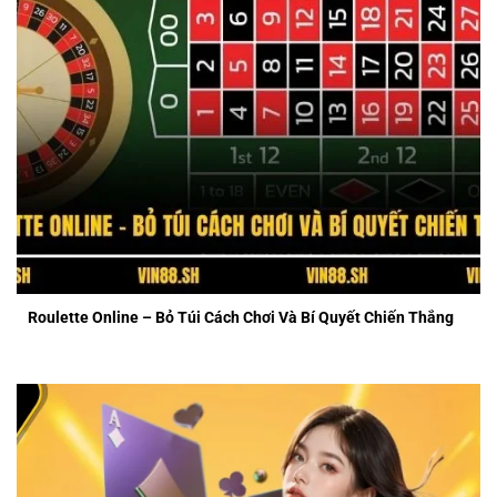
Roulette Online - Bỏ Túi Cách Chơi Và Bí Quyết Chiến
Thắng
Roulette Online – Bỏ Túi Cách Chơi Và Bí Quyết Chiến Thắng