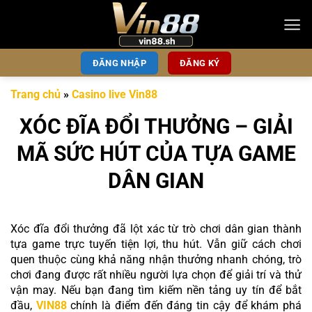
Bỏ
qua
nội
dung
ĐĂNG NHẬP
ĐĂNG KÝ
Trang chủ
»
Casino live Vin88
XÓC ĐĨA ĐỔI THƯỞNG – GIẢI
MÃ SỨC HÚT CỦA TỰA GAME
DÂN GIAN
Xóc đĩa đổi thưởng đã lột xác từ trò chơi dân gian thành
tựa game trực tuyến tiện lợi, thu hút. Vẫn giữ cách chơi
quen thuộc cùng khả năng nhận thưởng nhanh chóng, trò
chơi đang được rất nhiều người lựa chọn để giải trí và thử
vận may. Nếu bạn đang tìm kiếm nền tảng uy tín để bắt
đầu,
VIN88
chính là điểm đến đáng tin cậy để khám phá