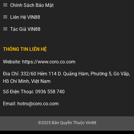
Chính Sách Bảo Mật
Liên Hệ VIN88
Tác Giả VIN88
THÔNG TIN LIÊN HỆ
Website: https://www.coro.co.com
Địa Chỉ: 332/60 Hẻm 114 D. Quảng Hàm, Phường 5, Gò Vấp,
Hồ Chí Minh, Việt Nam
Số Điện Thoại: 0936 558 740
Email:
hotro@coro.co.com
©2025 Bản Quyền Thuộc Vin88