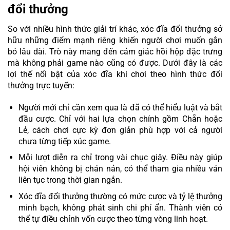
đổi thưởng
So với nhiều hình thức giải trí khác, xóc đĩa đổi thưởng sở
hữu những điểm mạnh riêng khiến người chơi muốn gắn
bó lâu dài. Trò này mang đến cảm giác hồi hộp đặc trưng
mà không phải game nào cũng có được. Dưới đây là các
lợi thế nổi bật của xóc đĩa khi chơi theo hình thức đổi
thưởng trực tuyến:
Người mới chỉ cần xem qua là đã có thể hiểu luật và bắt
đầu cược. Chỉ với hai lựa chọn chính gồm Chẵn hoặc
Lẻ, cách chơi cực kỳ đơn giản phù hợp với cả người
chưa từng tiếp xúc game.
Mỗi lượt diễn ra chỉ trong vài chục giây. Điều này giúp
hội viên không bị chán nản, có thể tham gia nhiều ván
liên tục trong thời gian ngắn.
Xóc đĩa đổi thưởng thường có mức cược và tỷ lệ thưởng
minh bạch, không phát sinh chi phí ẩn. Thành viên có
thể tự điều chỉnh vốn cược theo từng vòng linh hoạt.