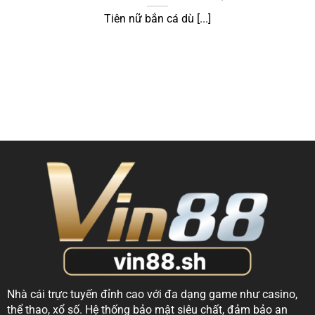
Tiên nữ bắn cá dù [...]
Nhà cái trực tuyến đỉnh cao với đa dạng game như casino,
thể thao, xổ số. Hệ thống bảo mật siêu chất, đảm bảo an