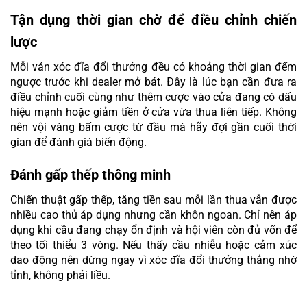
Tận dụng thời gian chờ để điều chỉnh chiến
lược
Mỗi ván xóc đĩa đổi thưởng đều có khoảng thời gian đếm
ngược trước khi dealer mở bát. Đây là lúc bạn cần đưa ra
điều chỉnh cuối cùng như thêm cược vào cửa đang có dấu
hiệu mạnh hoặc giảm tiền ở cửa vừa thua liên tiếp. Không
nên vội vàng bấm cược từ đầu mà hãy đợi gần cuối thời
gian để đánh giá biến động.
Đánh gấp thếp thông minh
Chiến thuật gấp thếp, tăng tiền sau mỗi lần thua vẫn được
nhiều cao thủ áp dụng nhưng cần khôn ngoan. Chỉ nên áp
dụng khi cầu đang chạy ổn định và hội viên còn đủ vốn để
theo tối thiểu 3 vòng. Nếu thấy cầu nhiễu hoặc cảm xúc
dao động nên dừng ngay vì xóc đĩa đổi thưởng thắng nhờ
tỉnh, không phải liều.