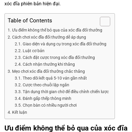
xóc đĩa phiên bản hiện đại.
Table of Contents
Ưu điểm không thể bỏ qua của xóc đĩa đổi thưởng
Cách chơi xóc đĩa đổi thưởng dễ áp dụng
Giao diện và dụng cụ trong xóc đĩa đổi thưởng
Luật cơ bản
Cách đặt cược trong xóc đĩa đổi thưởng
Cách nhận thưởng khi thắng
Mẹo chơi xóc đĩa đổi thưởng chắc thắng
Theo dõi kết quả 5-10 ván gần nhất
Cược theo chuỗi lặp ngắn
Tận dụng thời gian chờ để điều chỉnh chiến lược
Đánh gấp thếp thông minh
Chọn bàn có nhiều người chơi
Kết luận
Ưu điểm không thể bỏ qua của xóc đĩa