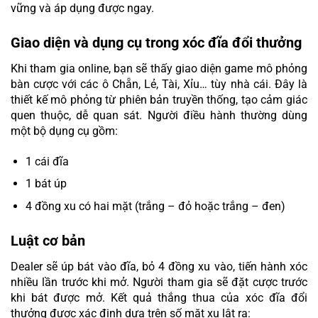
vững và áp dụng được ngay.
Giao diện và dụng cụ trong xóc đĩa đổi thưởng
Khi tham gia online, bạn sẽ thấy giao diện game mô phỏng
bàn cược với các ô Chẵn, Lẻ, Tài, Xỉu… tùy nhà cái. Đây là
thiết kế mô phỏng từ phiên bản truyền thống, tạo cảm giác
quen thuộc, dễ quan sát. Người điều hành thường dùng
một bộ dụng cụ gồm:
1 cái đĩa
1 bát úp
4 đồng xu có hai mặt (trắng – đỏ hoặc trắng – đen)
Luật cơ bản
Dealer sẽ úp bát vào đĩa, bỏ 4 đồng xu vào, tiến hành xóc
nhiều lần trước khi mở. Người tham gia sẽ đặt cược trước
khi bát được mở. Kết quả thắng thua của xóc đĩa đổi
thưởng được xác định dựa trên số mặt xu lật ra: