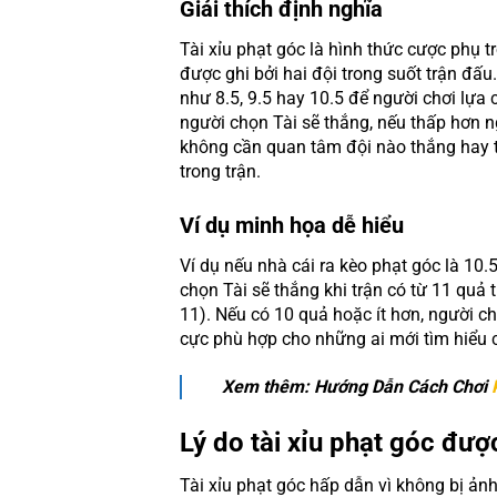
Giải thích định nghĩa
Tài xỉu phạt góc là hình thức cược phụ 
được ghi bởi hai đội trong suốt trận đấu
như 8.5, 9.5 hay 10.5 để người chơi lựa
người chọn Tài sẽ thắng, nếu thấp hơn n
không cần quan tâm đội nào thắng hay t
trong trận.
Ví dụ minh họa dễ hiểu
Ví dụ nếu nhà cái ra kèo phạt góc là 10.
chọn Tài sẽ thắng khi trận có từ 11 quả tr
11). Nếu có 10 quả hoặc ít hơn, người ch
cực phù hợp cho những ai mới tìm hiểu c
Xem thêm: Hướng Dẫn Cách Chơi
Lý do tài xỉu phạt góc đư
Tài xỉu phạt góc hấp dẫn vì không bị ản