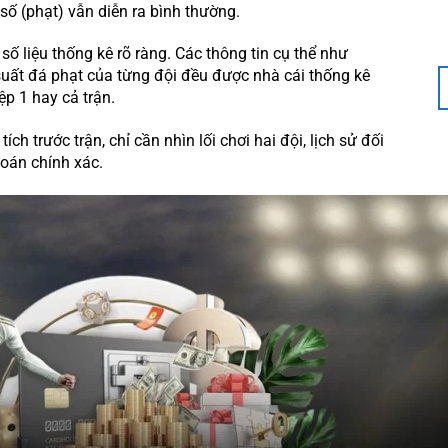
ố (phạt) vẫn diễn ra bình thường.
ố liệu thống kê rõ ràng. Các thông tin cụ thể như
suất đá phạt của từng đội đều được nhà cái thống kê
ệp 1 hay cả trận.
ch trước trận, chỉ cần nhìn lối chơi hai đội, lịch sử đối
đoán chính xác.