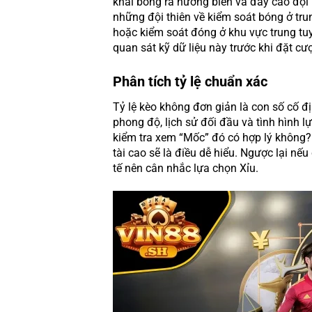
khai bóng ra hướng biên và đẩy cao đội 
những đội thiên về kiểm soát bóng ở trun
hoặc kiểm soát đóng ở khu vực trung tu
quan sát kỹ dữ liệu này trước khi đặt cượ
Phân tích tỷ lệ chuẩn xác
Tỷ lệ kèo không đơn giản là con số cố địn
phong độ, lịch sử đối đầu và tình hình lự
kiểm tra xem “Mốc” đó có hợp lý không?
tài cao sẽ là điều dễ hiểu. Ngược lại n
tế nên cân nhắc lựa chọn Xỉu.