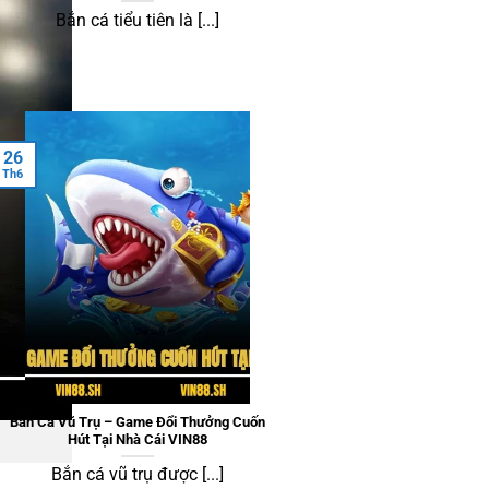
Bắn cá tiểu tiên là [...]
26
Th6
Bắn Cá Vũ Trụ - Game Đổi
Thưởng Cuốn Hút Tại Nhà
Cái VIN88
Bắn Cá Vũ Trụ – Game Đổi Thưởng Cuốn
Hút Tại Nhà Cái VIN88
Bắn cá vũ trụ được [...]