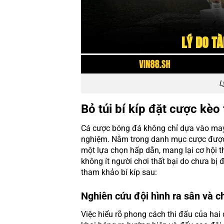
L
Bỏ túi bí kíp đặt cược kèo
Cá cược bóng đá không chỉ dựa vào may
nghiệm. Nằm trong danh mục cược được 
một lựa chọn hấp dẫn, mang lại cơ hội th
không ít người chơi thất bại do chưa bị 
tham khảo bí kíp sau:
Nghiên cứu đội hình ra sân và ch
Việc hiểu rõ phong cách thi đấu của hai đ